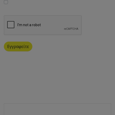
Aποδέχομαι να λαμβάνω ενημερωτικά δελτία σε
ηλεκτρονική μορφή από την Orthocyprus Ltd
Εγγραφείτε
Βρείτε μας στον χάρτη
K.O.E. Orthocyprus
K & S Konstantinou Ltd.
Γιάννου Κρανιδιώτη 2
3110, Λεμεσός, Κύπρος