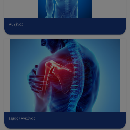
Αυχένας
Ώμος / Αγκώνας