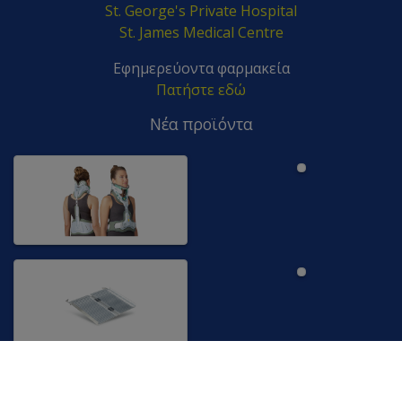
St. George's Private Hospital
St. James Medical Centre
Εφημερεύοντα φαρμακεία
Πατήστε εδώ
Νέα προϊόντα