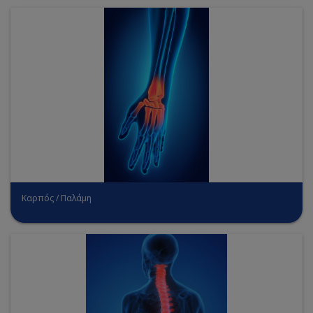
Καρπός / Παλάμη