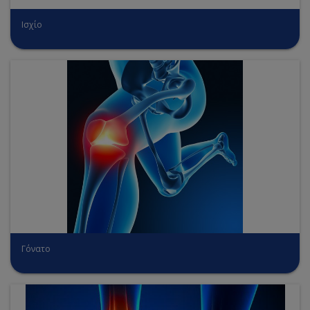
Ισχίο
Γόνατο