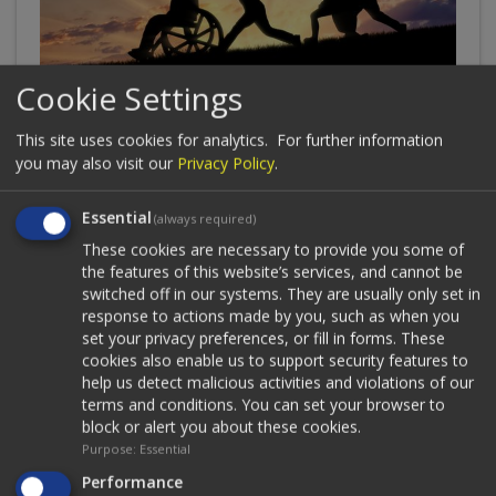
Cookie Settings
Βρεφικοί / Παιδικοί νάρθηκες
This site uses cookies for analytics.
For further information
Τα ορθοπεδικά προϊόντα χρησιμοποιούνται για να
you may also visit our
Privacy Policy
.
υποστηρίξουν ή να διορθώσουν τη λειτουργία ενός άκρου...
Essential
(always required)
These cookies are necessary to provide you some of
the features of this website’s services, and cannot be
switched off in our systems. They are usually only set in
response to actions made by you, such as when you
set your privacy preferences, or fill in forms. These
cookies also enable us to support security features to
help us detect malicious activities and violations of our
terms and conditions. You can set your browser to
block or alert you about these cookies.
Purpose
:
Essential
Performance