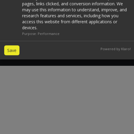
pages, links clicked, and conversion information. We
may use this information to understand, improve, and
Δείτε τον κατάλογο εδώ
research features and services, including how you
access this website from different applications or
devices.
View our catalogue
Purpose
:
Performance
Powered by Klaro!
Save
Εγγραφείτε στο ενημερωτικό μας
δελτίο
Δηλώστε τώρα την ηλ. διεύθυνση σας για να
ενημερώνεστε για όλες τις εξελίξεις σχετικά με τα