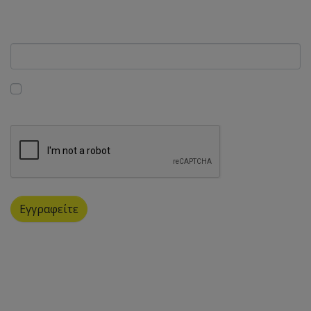
προϊόντα της K.O.E. Orthocyprus.
Ηλεκτρονική διεύθυνση
Aποδέχομαι να λαμβάνω ενημερωτικά δελτία σε
ηλεκτρονική μορφή από την Orthocyprus Ltd
Εγγραφείτε
Βρείτε μας στον χάρτη
K.O.E. Orthocyprus
K & S Konstantinou Ltd.