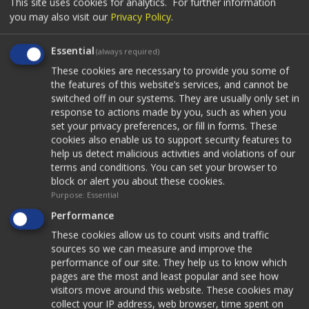
This site uses cookies for analytics.
For further information
you may also visit our
Privacy Policy
.
Essential
(always required)
Ο κατάλογος μας
These cookies are necessary to provide you some of
the features of this website’s services, and cannot be
switched off in our systems. They are usually only set in
response to actions made by you, such as when you
Δείτε τον κατάλογό μας ηλεκτρονικά.
set your privacy preferences, or fill in forms. These
cookies also enable us to support security features to
83 σελίδες με προϊόντα για:
help us detect malicious activities and violations of our
Ορθοπεδικά
terms and conditions. You can set your browser to
block or alert you about these cookies.
Αναπηρικά
Purpose
:
Essential
Νάρθηκες
Performance
Τεχνικά μέλη
These cookies allow us to count visits and traffic
Κηδεμόνες
sources so we can measure and improve the
Σκολίωση
performance of our site. They help us to know which
pages are the most and least popular and see how
Κατεβάστε το σε μορφή PDF
visitors move around this website. These cookies may
collect your IP address, web browser, time spent on