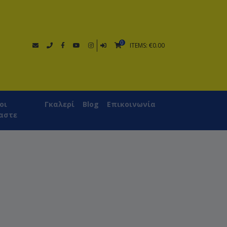
0
ITEMS: €0.00
οι
Γκαλερί
Blog
Επικοινωνία
αστε