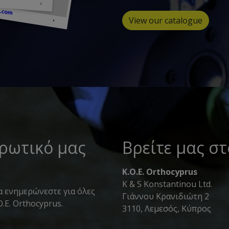
View our catalogue
ερωτικό μας
Βρείτε μας σ
K.O.E. Orthocyprus
K & S Konstantinou Ltd.
α ενημερώνεστε για όλες
Γιάννου Κρανιδιώτη 2
O.E. Orthocyprus.
3110, Λεμεσός, Κύπρος