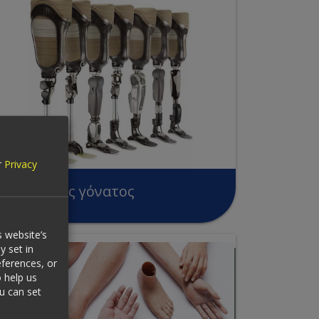
r
Privacy
Αρθρώσεις γόνατος
 website’s
y set in
ferences, or
o help us
ou can set