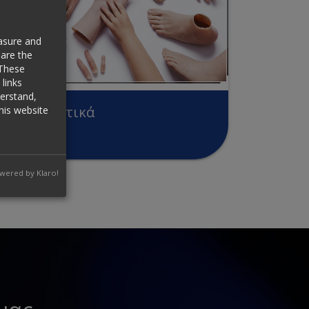
easure and
are the
 These
links
derstand,
his website
Διακοσμητικά
wered by Klaro!