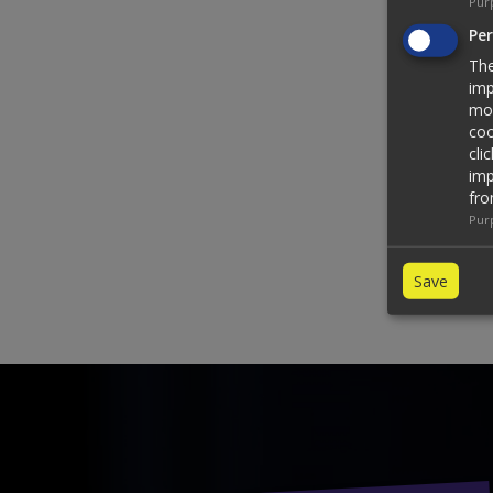
Pur
Pe
The
imp
mos
coo
cli
imp
fro
Pur
Save