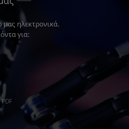
μας
ό μας ηλεκτρονικά.
όντα για:
ή PDF