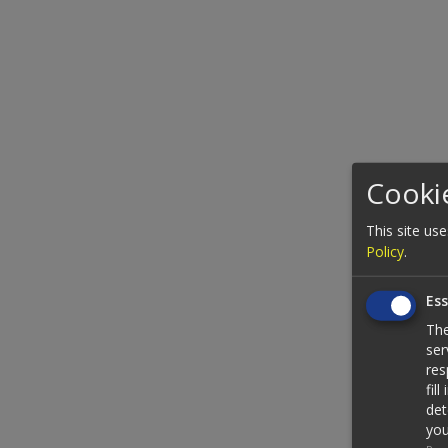
Cookie
This site use
Policy
.
Ess
The
ser
res
fil
det
you