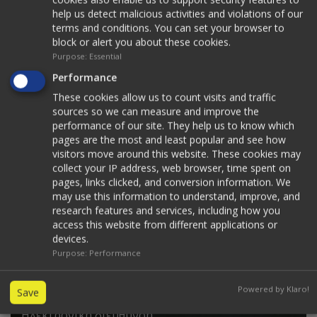
help us detect malicious activities and violations of our
terms and conditions. You can set your browser to
View our catalogue
block or alert you about these cookies.
Purpose
:
Essential
Performance
These cookies allow us to count visits and traffic
sources so we can measure and improve the
performance of our site. They help us to know which
pages are the most and least popular and see how
visitors move around this website. These cookies may
collect your IP address, web browser, time spent on
pages, links clicked, and conversion information. We
may use this information to understand, improve, and
Εγγραφείτε στο ενημερωτικό μας
research features and services, including how you
δελτίο
access this website from different applications or
devices.
Δηλώστε τώρα την ηλ. διεύθυνση σας για να
Purpose
:
Performance
ενημερώνεστε για όλες τις εξελίξεις σχετικά με τα
προϊόντα της K.O.E. Orthocyprus.
Powered by Klaro!
Save
Ηλεκτρονική διεύθυνση