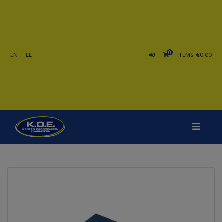
0
EN
EL
ITEMS: €0.00