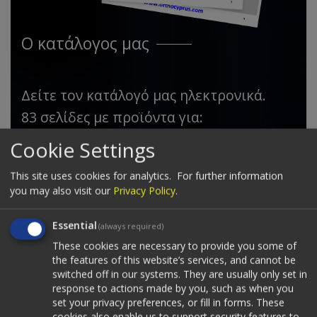
Ο κατάλογος μας
Δείτε τον κατάλογό μας ηλεκτρονικά.
83 σελίδες με προϊόντα για:
Ορθοπεδικά
Cookie Settings
Αναπηρικά
Νάρθηκες
This site uses cookies for analytics.
For further information
you may also visit our
Privacy Policy
.
Τεχνικά μέλη
Κηδεμόνες
Essential
(always required)
Σκολίωση
These cookies are necessary to provide you some of
the features of this website’s services, and cannot be
Κατεβάστε το σε μορφή PDF
switched off in our systems. They are usually only set in
response to actions made by you, such as when you
set your privacy preferences, or fill in forms. These
Δείτε τον κατάλογο εδώ
cookies also enable us to support security features to