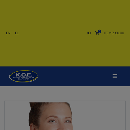
0
EN
EL
ITEMS: €0.00