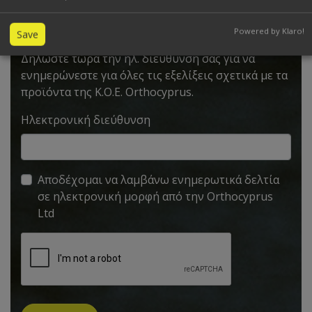
Εγγραφείτε στο ενημερωτικό μας
δελτίο
Powered by Klaro!
Save
Δηλώστε τώρα την ηλ. διεύθυνση σας για να
ενημερώνεστε για όλες τις εξελίξεις σχετικά με τα
προϊόντα της K.O.E. Orthocyprus.
Ηλεκτρονική διεύθυνση
Aποδέχομαι να λαμβάνω ενημερωτικά δελτία
σε ηλεκτρονική μορφή από την Orthocyprus
Ltd