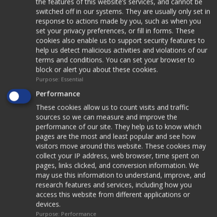
Τεχνικά μέλη
the features of this website’s services, and cannot be
switched off in our systems. They are usually only set in
Κηδεμόνες
response to actions made by you, such as when you
Σκολίωση
set your privacy preferences, or fill in forms. These
cookies also enable us to support security features to
Κατεβάστε το σε μορφή PDF
help us detect malicious activities and violations of our
terms and conditions. You can set your browser to
block or alert you about these cookies.
Purpose
:
Essential
Δείτε τον κατάλογο εδώ
Performance
These cookies allow us to count visits and traffic
View our catalogue
sources so we can measure and improve the
performance of our site. They help us to know which
pages are the most and least popular and see how
visitors move around this website. These cookies may
collect your IP address, web browser, time spent on
pages, links clicked, and conversion information. We
may use this information to understand, improve, and
research features and services, including how you
access this website from different applications or
devices.
Purpose
:
Performance