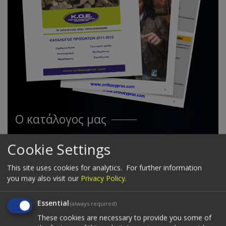
Ο κατάλογος μας
Cookie Settings
Δείτε τον κατάλογό μας ηλεκτρονικά.
This site uses cookies for analytics.
For further information
83 σελίδες με προϊόντα για:
you may also visit our
Privacy Policy
.
Ορθοπεδικά
Αναπηρικά
Essential
(always required)
Νάρθηκες
These cookies are necessary to provide you some of