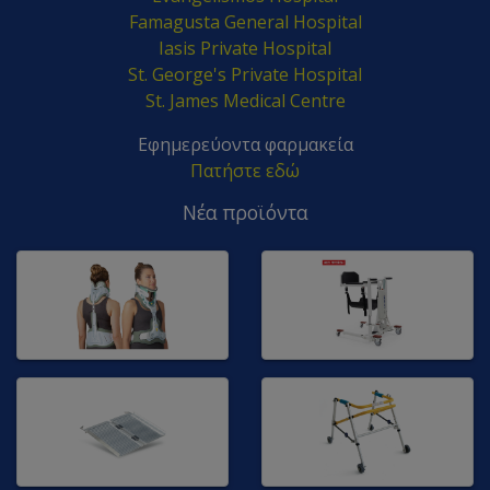
Famagusta General Hospital
Iasis Private Hospital
St. George's Private Hospital
St. James Medical Centre
Εφημερεύοντα φαρμακεία
Πατήστε εδώ
Νέα προϊόντα