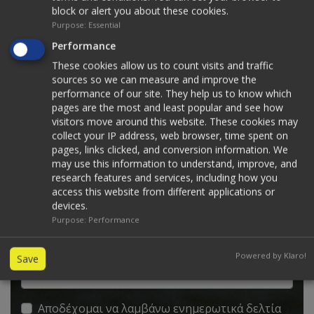
block or alert you about these cookies.
Purpose
:
Essential
Performance
These cookies allow us to count visits and traffic
sources so we can measure and improve the
performance of our site. They help us to know which
pages are the most and least popular and see how
visitors move around this website. These cookies may
Εγγραφείτε στο ενημερωτικό μας
collect your IP address, web browser, time spent on
pages, links clicked, and conversion information. We
δελτίο
may use this information to understand, improve, and
research features and services, including how you
Δηλώστε τώρα την ηλ. διεύθυνση σας για να
access this website from different applications or
ενημερώνεστε για όλες τις εξελίξεις σχετικά με τα
devices.
προϊόντα της K.O.E. Orthocyprus.
Purpose
:
Performance
Ηλεκτρονική διεύθυνση
Powered by Klaro!
Save
Aποδέχομαι να λαμβάνω ενημερωτικά δελτία