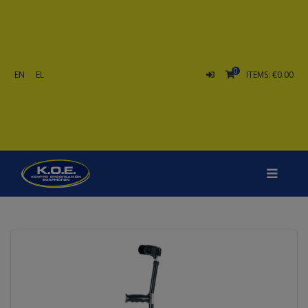
0
EN
EL
ITEMS: €0.00