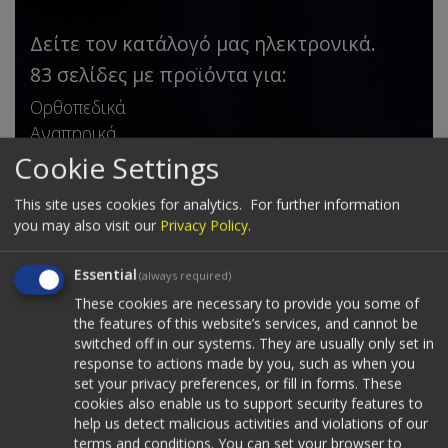
Δείτε τον κατάλογό μας ηλεκτρονικά.
83 σελίδες με προϊόντα για:
Ορθοπεδικά
Αναπηρικά
Νάρθηκες
Cookie Settings
Τεχνικά μέλη
This site uses cookies for analytics.
For further information
Κηδεμόνες
you may also visit our
Privacy Policy
.
Σκολίωση
Essential
Κατεβάστε το σε μορφή PDF
(always required)
These cookies are necessary to provide you some of
the features of this website’s services, and cannot be
switched off in our systems. They are usually only set in
Δείτε τον κατάλογο εδώ
response to actions made by you, such as when you
set your privacy preferences, or fill in forms. These
cookies also enable us to support security features to
View our catalogue
help us detect malicious activities and violations of our
terms and conditions. You can set your browser to